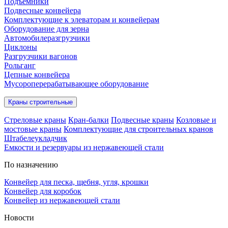
Подъёмники
Подвесные конвейера
Комплектующие к элеваторам и конвейерам
Оборудование для зерна
Автомобилеразгрузчики
Циклоны
Разгрузчики вагонов
Рольганг
Цепные конвейера
Мусороперерабатывающее оборудование
Краны строительные
Стреловые краны
Кран-балки
Подвесные краны
Козловые и
мостовые краны
Комплектующие для строительных кранов
Штабелеукладчик
Емкости и резервуары из нержавеющей стали
По назначению
Конвейер для песка, щебня, угля, крошки
Конвейер для коробок
Конвейер из нержавеющей стали
Новости