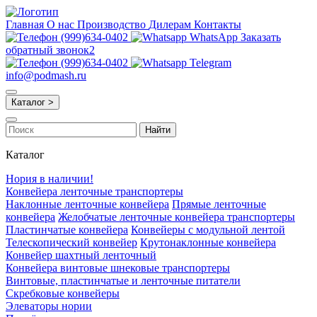
Главная
О нас
Производство
Дилерам
Контакты
(999)634-0402
WhatsApp
Заказать
обратный звонок2
(999)634-0402
Telegram
info@podmash.ru
Каталог >
Найти
Каталог
Нория в наличии!
Конвейера ленточные транспортеры
Наклонные ленточные конвейера
Прямые ленточные
конвейера
Желобчатые ленточные конвейера транспортеры
Пластинчатые конвейера
Конвейеры с модульной лентой
Телескопический конвейер
Крутонаклонные конвейера
Конвейер шахтный ленточный
Конвейера винтовые шнековые транспортеры
Винтовые, пластинчатые и ленточные питатели
Скребковые конвейеры
Элеваторы нории