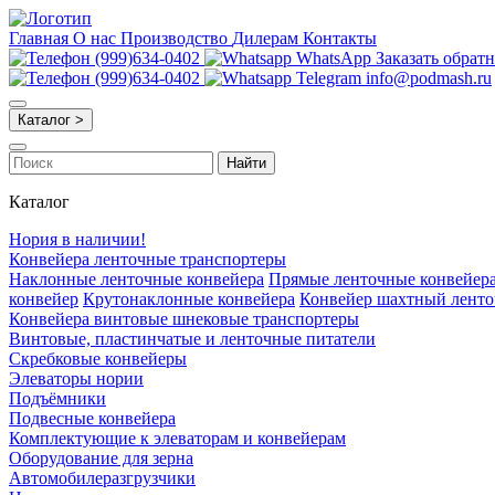
Главная
О нас
Производство
Дилерам
Контакты
(999)634-0402
WhatsApp
Заказать обрат
(999)634-0402
Telegram
info@podmash.ru
Каталог >
Найти
Каталог
Нория в наличии!
Конвейера ленточные транспортеры
Наклонные ленточные конвейера
Прямые ленточные конвейер
конвейер
Крутонаклонные конвейера
Конвейер шахтный лент
Конвейера винтовые шнековые транспортеры
Винтовые, пластинчатые и ленточные питатели
Скребковые конвейеры
Элеваторы нории
Подъёмники
Подвесные конвейера
Комплектующие к элеваторам и конвейерам
Оборудование для зерна
Автомобилеразгрузчики