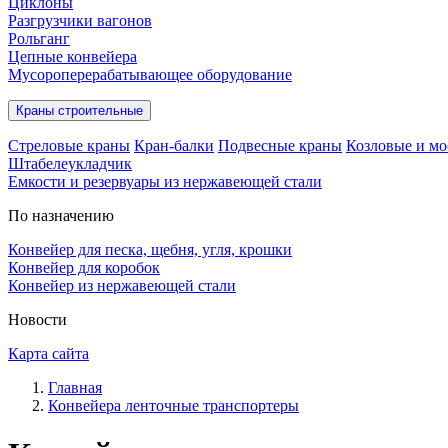
Циклоны
Разгрузчики вагонов
Рольганг
Цепные конвейера
Мусороперерабатывающее оборудование
Краны строительные
Стреловые краны
Кран-балки
Подвесные краны
Козловые и мо
Штабелеукладчик
Емкости и резервуары из нержавеющей стали
По назначению
Конвейер для песка, щебня, угля, крошки
Конвейер для коробок
Конвейер из нержавеющей стали
Новости
Карта сайта
Главная
Конвейера ленточные транспортеры