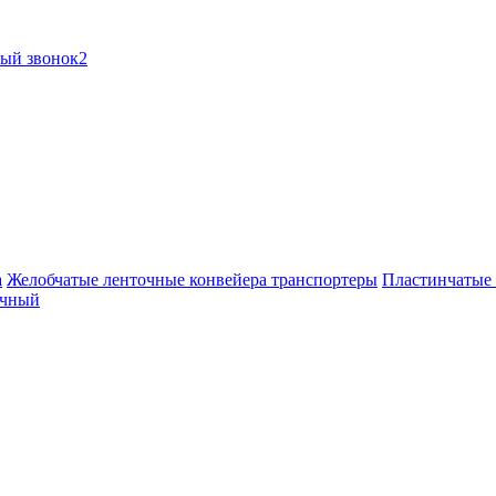
ный звонок2
а
Желобчатые ленточные конвейера транспортеры
Пластинчатые 
очный