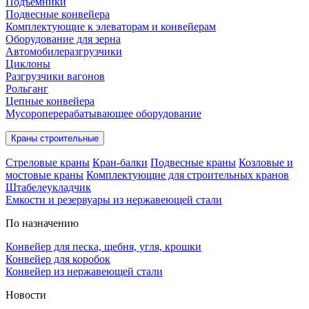
Подъёмники
Подвесные конвейера
Комплектующие к элеваторам и конвейерам
Оборудование для зерна
Автомобилеразгрузчики
Циклоны
Разгрузчики вагонов
Рольганг
Цепные конвейера
Мусороперерабатывающее оборудование
Краны строительные
Стреловые краны
Кран-балки
Подвесные краны
Козловые и
мостовые краны
Комплектующие для строительных кранов
Штабелеукладчик
Емкости и резервуары из нержавеющей стали
По назначению
Конвейер для песка, щебня, угля, крошки
Конвейер для коробок
Конвейер из нержавеющей стали
Новости