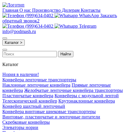
Главная
О нас
Производство
Дилерам
Контакты
(999)634-0402
WhatsApp
Заказать
обратный звонок2
(999)634-0402
Telegram
info@podmash.ru
Каталог >
Найти
Каталог
Нория в наличии!
Конвейера ленточные транспортеры
Наклонные ленточные конвейера
Прямые ленточные
конвейера
Желобчатые ленточные конвейера транспортеры
Пластинчатые конвейера
Конвейеры с модульной лентой
Телескопический конвейер
Крутонаклонные конвейера
Конвейер шахтный ленточный
Конвейера винтовые шнековые транспортеры
Винтовые, пластинчатые и ленточные питатели
Скребковые конвейеры
Элеваторы нории