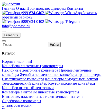
Главная
О нас
Производство
Дилерам
Контакты
(999)634-0402
WhatsApp
Заказать
обратный звонок2
(999)634-0402
Telegram
info@podmash.ru
Каталог >
Найти
Каталог
Нория в наличии!
Конвейера ленточные транспортеры
Наклонные ленточные конвейера
Прямые ленточные
конвейера
Желобчатые ленточные конвейера транспортеры
Пластинчатые конвейера
Конвейеры с модульной лентой
Телескопический конвейер
Крутонаклонные конвейера
Конвейер шахтный ленточный
Конвейера винтовые шнековые транспортеры
Винтовые, пластинчатые и ленточные питатели
Скребковые конвейеры
Элеваторы нории