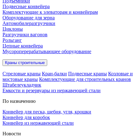
Подъёмники
Подвесные конвейера
Комплектующие к элеваторам и конвейерам
Оборудование для зерна
Автомобилеразгрузчики
Циклоны
Разгрузчики вагонов
Рольганг
Цепные конвейера
Мусороперерабатывающее оборудование
Краны строительные
Стреловые краны
Кран-балки
Подвесные краны
Козловые и
мостовые краны
Комплектующие для строительных кранов
Штабелеукладчик
Емкости и резервуары из нержавеющей стали
По назначению
Конвейер для песка, щебня, угля, крошки
Конвейер для коробок
Конвейер из нержавеющей стали
Новости