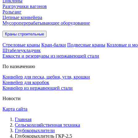
Циклоны
Разгрузчики вагонов
Рольганг
Цепные конвейера
Мусороперерабатывающее оборудование
Краны строительные
Стреловые краны
Кран-балки
Подвесные краны
Козловые и мо
Штабелеукладчик
Емкости и резервуары из нержавеющей стали
По назначению
Конвейер для песка, щебня, угля, крошки
Конвейер для коробок
Конвейер из нержавеющей стали
Новости
Карта сайта
Главная
Сельскохозяйственная техника
Глубокорыхлители
Глубокорыхлитель ГКР-2,5