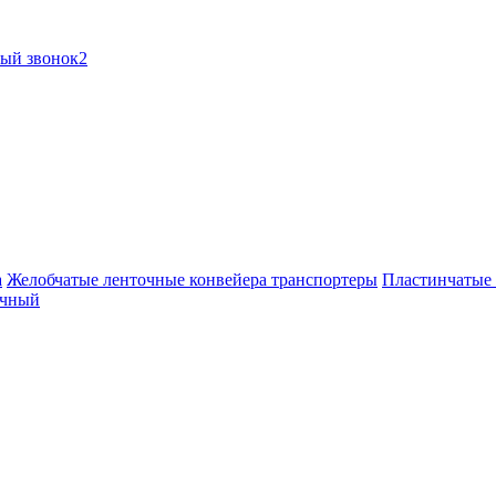
ный звонок2
а
Желобчатые ленточные конвейера транспортеры
Пластинчатые 
очный