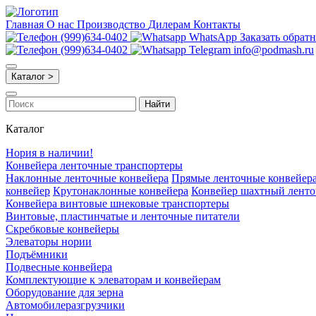
Главная
О нас
Производство
Дилерам
Контакты
(999)634-0402
WhatsApp
Заказать обрат
(999)634-0402
Telegram
info@podmash.ru
Каталог >
Найти
Каталог
Нория в наличии!
Конвейера ленточные транспортеры
Наклонные ленточные конвейера
Прямые ленточные конвейер
конвейер
Крутонаклонные конвейера
Конвейер шахтный лент
Конвейера винтовые шнековые транспортеры
Винтовые, пластинчатые и ленточные питатели
Скребковые конвейеры
Элеваторы нории
Подъёмники
Подвесные конвейера
Комплектующие к элеваторам и конвейерам
Оборудование для зерна
Автомобилеразгрузчики