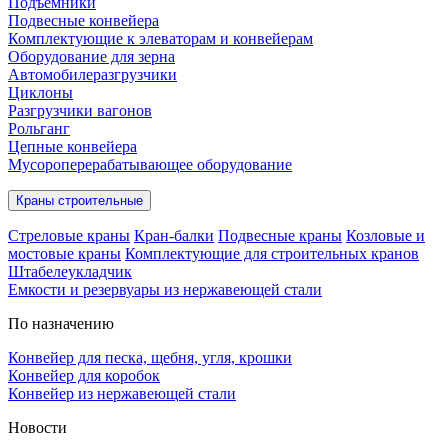
Подъёмники
Подвесные конвейера
Комплектующие к элеваторам и конвейерам
Оборудование для зерна
Автомобилеразгрузчики
Циклоны
Разгрузчики вагонов
Рольганг
Цепные конвейера
Мусороперерабатывающее оборудование
Краны строительные
Стреловые краны
Кран-балки
Подвесные краны
Козловые и
мостовые краны
Комплектующие для строительных кранов
Штабелеукладчик
Емкости и резервуары из нержавеющей стали
По назначению
Конвейер для песка, щебня, угля, крошки
Конвейер для коробок
Конвейер из нержавеющей стали
Новости