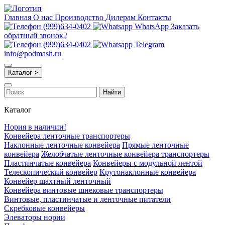
Главная
О нас
Производство
Дилерам
Контакты
(999)634-0402
WhatsApp
Заказать
обратный звонок2
(999)634-0402
Telegram
info@podmash.ru
Каталог >
Найти
Каталог
Нория в наличии!
Конвейера ленточные транспортеры
Наклонные ленточные конвейера
Прямые ленточные
конвейера
Желобчатые ленточные конвейера транспортеры
Пластинчатые конвейера
Конвейеры с модульной лентой
Телескопический конвейер
Крутонаклонные конвейера
Конвейер шахтный ленточный
Конвейера винтовые шнековые транспортеры
Винтовые, пластинчатые и ленточные питатели
Скребковые конвейеры
Элеваторы нории