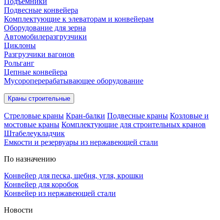
Подъёмники
Подвесные конвейера
Комплектующие к элеваторам и конвейерам
Оборудование для зерна
Автомобилеразгрузчики
Циклоны
Разгрузчики вагонов
Рольганг
Цепные конвейера
Мусороперерабатывающее оборудование
Краны строительные
Стреловые краны
Кран-балки
Подвесные краны
Козловые и
мостовые краны
Комплектующие для строительных кранов
Штабелеукладчик
Емкости и резервуары из нержавеющей стали
По назначению
Конвейер для песка, щебня, угля, крошки
Конвейер для коробок
Конвейер из нержавеющей стали
Новости