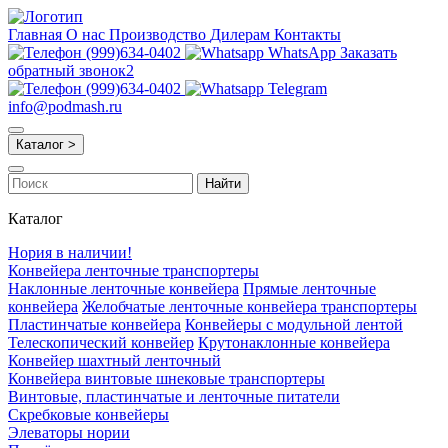
Главная
О нас
Производство
Дилерам
Контакты
(999)634-0402
WhatsApp
Заказать
обратный звонок2
(999)634-0402
Telegram
info@podmash.ru
Каталог >
Найти
Каталог
Нория в наличии!
Конвейера ленточные транспортеры
Наклонные ленточные конвейера
Прямые ленточные
конвейера
Желобчатые ленточные конвейера транспортеры
Пластинчатые конвейера
Конвейеры с модульной лентой
Телескопический конвейер
Крутонаклонные конвейера
Конвейер шахтный ленточный
Конвейера винтовые шнековые транспортеры
Винтовые, пластинчатые и ленточные питатели
Скребковые конвейеры
Элеваторы нории