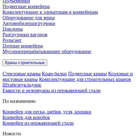
Подъёмники
Подвесные конвейера
Комплектующие к элеваторам и конвейерам
Оборудование для зерна
Автомобилеразгрузчики
Циклоны
Разгрузчики вагонов
Рольганг
Цепные конвейера
Мусороперерабатывающее оборудование
Краны строительные
Стреловые краны
Кран-балки
Подвесные краны
Козловые и
мостовые краны
Комплектующие для строительных кранов
Штабелеукладчик
Емкости и резервуары из нержавеющей стали
По назначению
Конвейер для песка, щебня, угля, крошки
Конвейер для коробок
Конвейер из нержавеющей стали
Новости