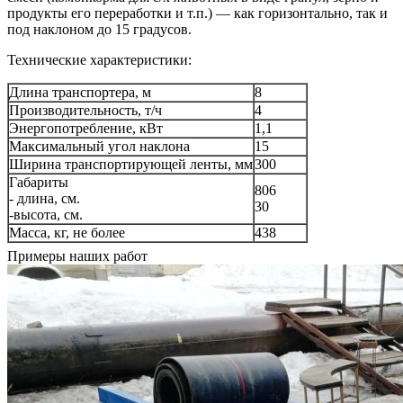
продукты его переработки и т.п.) — как горизонтально, так и
под наклоном до 15 градусов.
Технические характеристики:
Длина транспортера, м
8
Производительность, т/ч
4
Энергопотребление, кВт
1,1
Максимальный угол наклона
15
Ширина транспортирующей ленты, мм
300
Габариты
806
- длина, см.
30
-высота, см.
Масса, кг, не более
438
Примеры наших работ