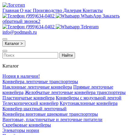
Главная
О нас
Производство
Дилерам
Контакты
(999)634-0402
WhatsApp
Заказать
обратный звонок2
(999)634-0402
Telegram
info@podmash.ru
Каталог >
Найти
Каталог
Нория в наличии!
Конвейера ленточные транспортеры
Наклонные ленточные конвейера
Прямые ленточные
конвейера
Желобчатые ленточные конвейера транспортеры
Пластинчатые конвейера
Конвейеры с модульной лентой
Телескопический конвейер
Крутонаклонные конвейера
Конвейер шахтный ленточный
Конвейера винтовые шнековые транспортеры
Винтовые, пластинчатые и ленточные питатели
Скребковые конвейеры
Элеваторы нории