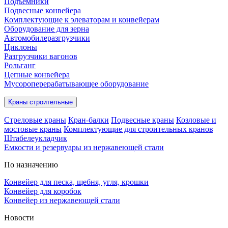
Подъёмники
Подвесные конвейера
Комплектующие к элеваторам и конвейерам
Оборудование для зерна
Автомобилеразгрузчики
Циклоны
Разгрузчики вагонов
Рольганг
Цепные конвейера
Мусороперерабатывающее оборудование
Краны строительные
Стреловые краны
Кран-балки
Подвесные краны
Козловые и
мостовые краны
Комплектующие для строительных кранов
Штабелеукладчик
Емкости и резервуары из нержавеющей стали
По назначению
Конвейер для песка, щебня, угля, крошки
Конвейер для коробок
Конвейер из нержавеющей стали
Новости