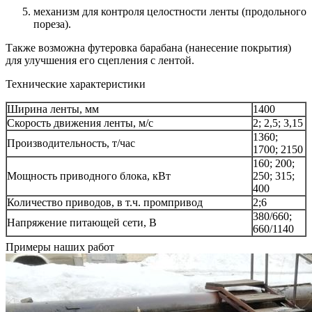
механизм для контроля целостности ленты (продольного
пореза).
Также возможна футеровка барабана (нанесение покрытия)
для улучшения его сцепления с лентой.
Технические характеристики
Ширина ленты, мм
1400
Скорость движения ленты, м/с
2; 2,5; 3,15
1360;
Производительность, т/час
1700; 2150
160; 200;
Мощность приводного блока, кВт
250; 315;
400
Количество приводов, в т.ч. промпривод
2;6
380/660;
Напряжение питающей сети, В
660/1140
Примеры наших работ