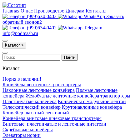
Главная
О нас
Производство
Дилерам
Контакты
(999)634-0402
WhatsApp
Заказать
обратный звонок2
(999)634-0402
Telegram
info@podmash.ru
Каталог >
Найти
Каталог
Нория в наличии!
Конвейера ленточные транспортеры
Наклонные ленточные конвейера
Прямые ленточные
конвейера
Желобчатые ленточные конвейера транспортеры
Пластинчатые конвейера
Конвейеры с модульной лентой
Телескопический конвейер
Крутонаклонные конвейера
Конвейер шахтный ленточный
Конвейера винтовые шнековые транспортеры
Винтовые, пластинчатые и ленточные питатели
Скребковые конвейеры
Элеваторы нории