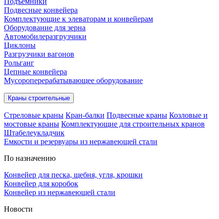
Подъёмники
Подвесные конвейера
Комплектующие к элеваторам и конвейерам
Оборудование для зерна
Автомобилеразгрузчики
Циклоны
Разгрузчики вагонов
Рольганг
Цепные конвейера
Мусороперерабатывающее оборудование
Краны строительные
Стреловые краны
Кран-балки
Подвесные краны
Козловые и
мостовые краны
Комплектующие для строительных кранов
Штабелеукладчик
Емкости и резервуары из нержавеющей стали
По назначению
Конвейер для песка, щебня, угля, крошки
Конвейер для коробок
Конвейер из нержавеющей стали
Новости