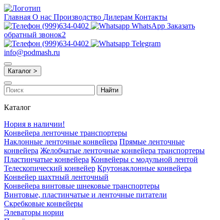
Главная
О нас
Производство
Дилерам
Контакты
(999)634-0402
WhatsApp
Заказать
обратный звонок2
(999)634-0402
Telegram
info@podmash.ru
Каталог >
Найти
Каталог
Нория в наличии!
Конвейера ленточные транспортеры
Наклонные ленточные конвейера
Прямые ленточные
конвейера
Желобчатые ленточные конвейера транспортеры
Пластинчатые конвейера
Конвейеры с модульной лентой
Телескопический конвейер
Крутонаклонные конвейера
Конвейер шахтный ленточный
Конвейера винтовые шнековые транспортеры
Винтовые, пластинчатые и ленточные питатели
Скребковые конвейеры
Элеваторы нории