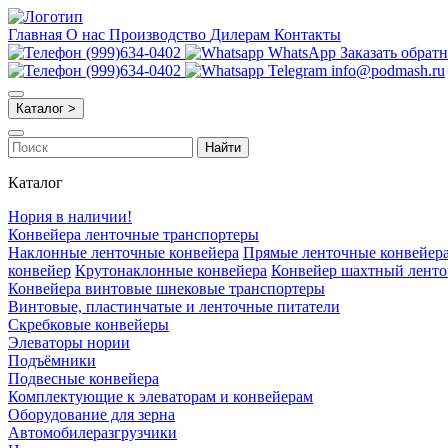
Главная
О нас
Производство
Дилерам
Контакты
(999)634-0402
WhatsApp
Заказать обрат
(999)634-0402
Telegram
info@podmash.ru
Каталог >
Найти
Каталог
Нория в наличии!
Конвейера ленточные транспортеры
Наклонные ленточные конвейера
Прямые ленточные конвейер
конвейер
Крутонаклонные конвейера
Конвейер шахтный лент
Конвейера винтовые шнековые транспортеры
Винтовые, пластинчатые и ленточные питатели
Скребковые конвейеры
Элеваторы нории
Подъёмники
Подвесные конвейера
Комплектующие к элеваторам и конвейерам
Оборудование для зерна
Автомобилеразгрузчики