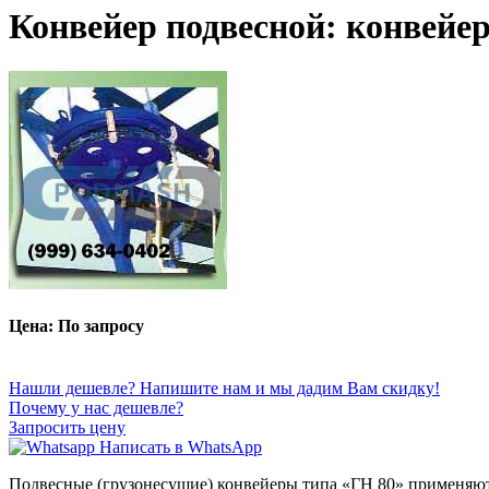
Конвейер подвесной: конвейер
Цена: По запросу
Нашли дешевле? Напишите нам и мы дадим Вам скидку!
Почему у нас дешевле?
Запросить цену
Написать в WhatsApp
Подвесные (грузонесущие) конвейеры типа «ГН 80» применяют