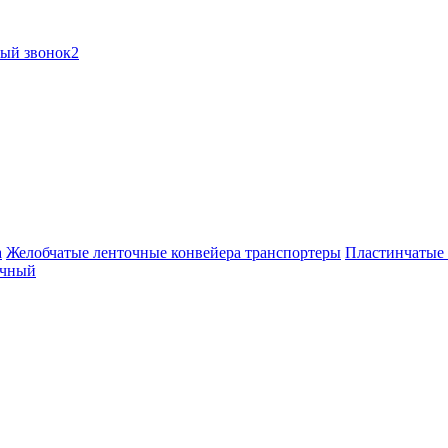
ный звонок2
а
Желобчатые ленточные конвейера транспортеры
Пластинчатые 
очный