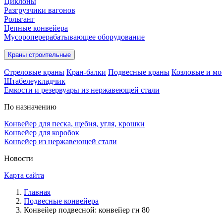
Циклоны
Разгрузчики вагонов
Рольганг
Цепные конвейера
Мусороперерабатывающее оборудование
Краны строительные
Стреловые краны
Кран-балки
Подвесные краны
Козловые и мо
Штабелеукладчик
Емкости и резервуары из нержавеющей стали
По назначению
Конвейер для песка, щебня, угля, крошки
Конвейер для коробок
Конвейер из нержавеющей стали
Новости
Карта сайта
Главная
Подвесные конвейера
Конвейер подвесной: конвейер гн 80