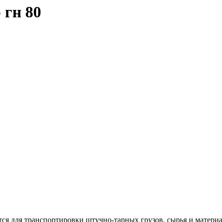
 гн 80
ся для транспортировки штучно-тарных грузов, сырья и матери