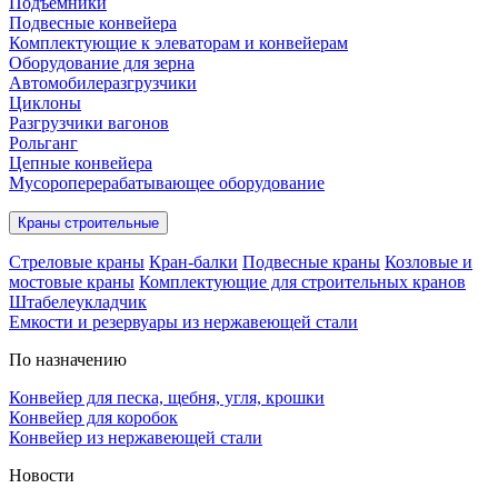
Подъёмники
Подвесные конвейера
Комплектующие к элеваторам и конвейерам
Оборудование для зерна
Автомобилеразгрузчики
Циклоны
Разгрузчики вагонов
Рольганг
Цепные конвейера
Мусороперерабатывающее оборудование
Краны строительные
Стреловые краны
Кран-балки
Подвесные краны
Козловые и
мостовые краны
Комплектующие для строительных кранов
Штабелеукладчик
Емкости и резервуары из нержавеющей стали
По назначению
Конвейер для песка, щебня, угля, крошки
Конвейер для коробок
Конвейер из нержавеющей стали
Новости