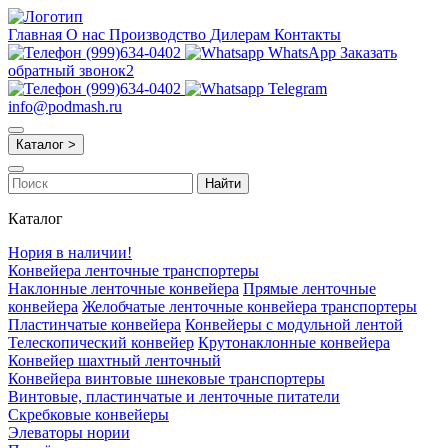
Главная
О нас
Производство
Дилерам
Контакты
(999)634-0402
WhatsApp
Заказать
обратный звонок2
(999)634-0402
Telegram
info@podmash.ru
Каталог >
Найти
Каталог
Нория в наличии!
Конвейера ленточные транспортеры
Наклонные ленточные конвейера
Прямые ленточные
конвейера
Желобчатые ленточные конвейера транспортеры
Пластинчатые конвейера
Конвейеры с модульной лентой
Телескопический конвейер
Крутонаклонные конвейера
Конвейер шахтный ленточный
Конвейера винтовые шнековые транспортеры
Винтовые, пластинчатые и ленточные питатели
Скребковые конвейеры
Элеваторы нории