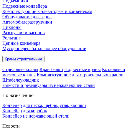
Подъёмники
Подвесные конвейера
Комплектующие к элеваторам и конвейерам
Оборудование для зерна
Автомобилеразгрузчики
Циклоны
Разгрузчики вагонов
Рольганг
Цепные конвейера
Мусороперерабатывающее оборудование
Краны строительные
Стреловые краны
Кран-балки
Подвесные краны
Козловые и
мостовые краны
Комплектующие для строительных кранов
Штабелеукладчик
Емкости и резервуары из нержавеющей стали
По назначению
Конвейер для песка, щебня, угля, крошки
Конвейер для коробок
Конвейер из нержавеющей стали
Новости