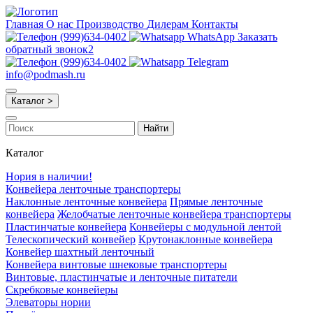
Главная
О нас
Производство
Дилерам
Контакты
(999)634-0402
WhatsApp
Заказать
обратный звонок2
(999)634-0402
Telegram
info@podmash.ru
Каталог >
Найти
Каталог
Нория в наличии!
Конвейера ленточные транспортеры
Наклонные ленточные конвейера
Прямые ленточные
конвейера
Желобчатые ленточные конвейера транспортеры
Пластинчатые конвейера
Конвейеры с модульной лентой
Телескопический конвейер
Крутонаклонные конвейера
Конвейер шахтный ленточный
Конвейера винтовые шнековые транспортеры
Винтовые, пластинчатые и ленточные питатели
Скребковые конвейеры
Элеваторы нории