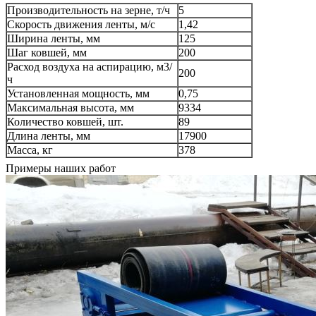
Производительность на зерне, т/ч
5
Скорость движения ленты, м/с
1,42
Ширина ленты, мм
125
Шаг ковшей, мм
200
Расход воздуха на аспирацию, м3/
200
ч
Установленная мощность, мм
0,75
Максимальная высота, мм
9334
Количество ковшей, шт.
89
Длина ленты, мм
17900
Масса, кг
378
Примеры наших работ