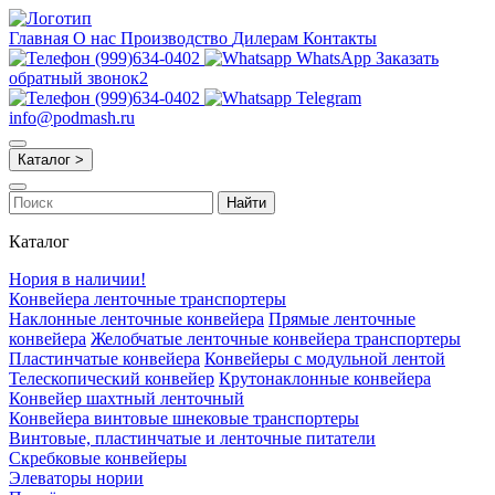
Главная
О нас
Производство
Дилерам
Контакты
(999)634-0402
WhatsApp
Заказать
обратный звонок2
(999)634-0402
Telegram
info@podmash.ru
Каталог >
Найти
Каталог
Нория в наличии!
Конвейера ленточные транспортеры
Наклонные ленточные конвейера
Прямые ленточные
конвейера
Желобчатые ленточные конвейера транспортеры
Пластинчатые конвейера
Конвейеры с модульной лентой
Телескопический конвейер
Крутонаклонные конвейера
Конвейер шахтный ленточный
Конвейера винтовые шнековые транспортеры
Винтовые, пластинчатые и ленточные питатели
Скребковые конвейеры
Элеваторы нории