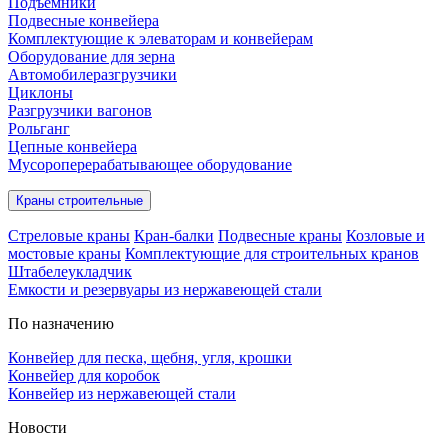
Подъёмники
Подвесные конвейера
Комплектующие к элеваторам и конвейерам
Оборудование для зерна
Автомобилеразгрузчики
Циклоны
Разгрузчики вагонов
Рольганг
Цепные конвейера
Мусороперерабатывающее оборудование
Краны строительные
Стреловые краны
Кран-балки
Подвесные краны
Козловые и
мостовые краны
Комплектующие для строительных кранов
Штабелеукладчик
Емкости и резервуары из нержавеющей стали
По назначению
Конвейер для песка, щебня, угля, крошки
Конвейер для коробок
Конвейер из нержавеющей стали
Новости