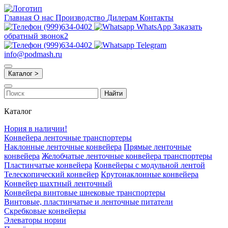
Главная
О нас
Производство
Дилерам
Контакты
(999)634-0402
WhatsApp
Заказать
обратный звонок2
(999)634-0402
Telegram
info@podmash.ru
Каталог >
Найти
Каталог
Нория в наличии!
Конвейера ленточные транспортеры
Наклонные ленточные конвейера
Прямые ленточные
конвейера
Желобчатые ленточные конвейера транспортеры
Пластинчатые конвейера
Конвейеры с модульной лентой
Телескопический конвейер
Крутонаклонные конвейера
Конвейер шахтный ленточный
Конвейера винтовые шнековые транспортеры
Винтовые, пластинчатые и ленточные питатели
Скребковые конвейеры
Элеваторы нории