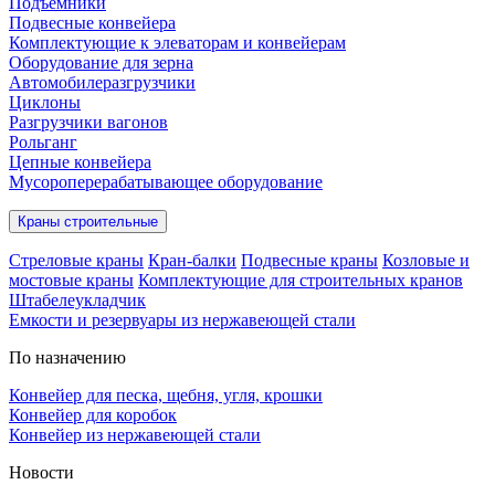
Подъёмники
Подвесные конвейера
Комплектующие к элеваторам и конвейерам
Оборудование для зерна
Автомобилеразгрузчики
Циклоны
Разгрузчики вагонов
Рольганг
Цепные конвейера
Мусороперерабатывающее оборудование
Краны строительные
Стреловые краны
Кран-балки
Подвесные краны
Козловые и
мостовые краны
Комплектующие для строительных кранов
Штабелеукладчик
Емкости и резервуары из нержавеющей стали
По назначению
Конвейер для песка, щебня, угля, крошки
Конвейер для коробок
Конвейер из нержавеющей стали
Новости