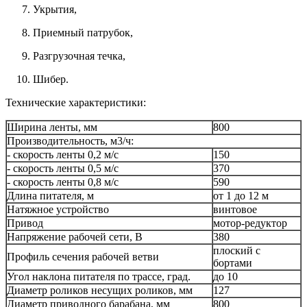
Укрытия,
Приемный патрубок,
Разгрузочная течка,
Шибер.
Технические характеристики:
Ширина ленты, мм
800
Производительность, м
3
/ч:
- скорость ленты 0,2 м/с
150
- скорость ленты 0,5 м/с
370
- скорость ленты 0,8 м/с
590
Длина питателя, м
от 1 до 12 м
Натяжное устройство
винтовое
Привод
мотор-редуктор
Напряжение рабочей сети, В
380
плоский с
Профиль сечения рабочей ветви
бортами
Угол наклона питателя по трассе, град.
до 10
Диаметр роликов несущих роликов, мм
127
Диаметр приводного барабана, мм
800