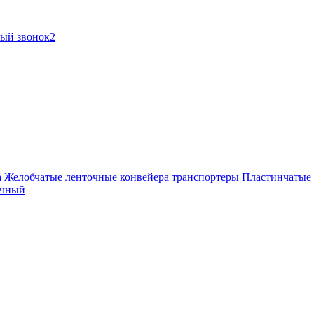
ный звонок2
а
Желобчатые ленточные конвейера транспортеры
Пластинчатые 
очный