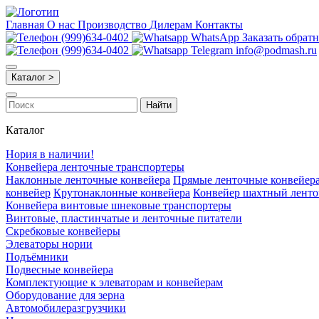
Главная
О нас
Производство
Дилерам
Контакты
(999)634-0402
WhatsApp
Заказать обрат
(999)634-0402
Telegram
info@podmash.ru
Каталог >
Найти
Каталог
Нория в наличии!
Конвейера ленточные транспортеры
Наклонные ленточные конвейера
Прямые ленточные конвейер
конвейер
Крутонаклонные конвейера
Конвейер шахтный лент
Конвейера винтовые шнековые транспортеры
Винтовые, пластинчатые и ленточные питатели
Скребковые конвейеры
Элеваторы нории
Подъёмники
Подвесные конвейера
Комплектующие к элеваторам и конвейерам
Оборудование для зерна
Автомобилеразгрузчики