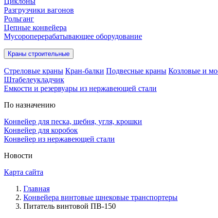
Циклоны
Разгрузчики вагонов
Рольганг
Цепные конвейера
Мусороперерабатывающее оборудование
Краны строительные
Стреловые краны
Кран-балки
Подвесные краны
Козловые и мо
Штабелеукладчик
Емкости и резервуары из нержавеющей стали
По назначению
Конвейер для песка, щебня, угля, крошки
Конвейер для коробок
Конвейер из нержавеющей стали
Новости
Карта сайта
Главная
Конвейера винтовые шнековые транспортеры
Питатель винтовой ПВ-150