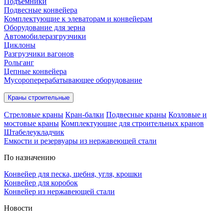
Подъёмники
Подвесные конвейера
Комплектующие к элеваторам и конвейерам
Оборудование для зерна
Автомобилеразгрузчики
Циклоны
Разгрузчики вагонов
Рольганг
Цепные конвейера
Мусороперерабатывающее оборудование
Краны строительные
Стреловые краны
Кран-балки
Подвесные краны
Козловые и
мостовые краны
Комплектующие для строительных кранов
Штабелеукладчик
Емкости и резервуары из нержавеющей стали
По назначению
Конвейер для песка, щебня, угля, крошки
Конвейер для коробок
Конвейер из нержавеющей стали
Новости