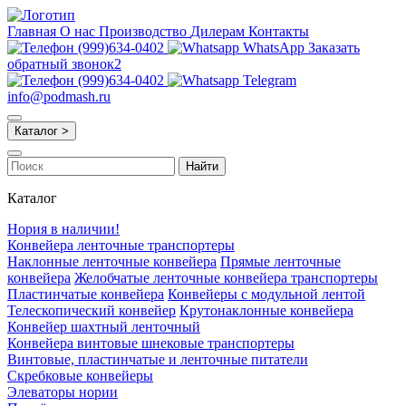
Главная
О нас
Производство
Дилерам
Контакты
(999)634-0402
WhatsApp
Заказать
обратный звонок2
(999)634-0402
Telegram
info@podmash.ru
Каталог >
Найти
Каталог
Нория в наличии!
Конвейера ленточные транспортеры
Наклонные ленточные конвейера
Прямые ленточные
конвейера
Желобчатые ленточные конвейера транспортеры
Пластинчатые конвейера
Конвейеры с модульной лентой
Телескопический конвейер
Крутонаклонные конвейера
Конвейер шахтный ленточный
Конвейера винтовые шнековые транспортеры
Винтовые, пластинчатые и ленточные питатели
Скребковые конвейеры
Элеваторы нории