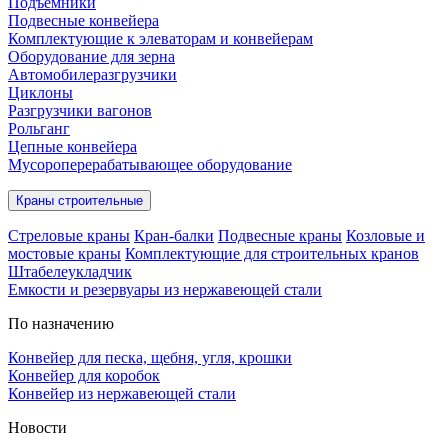
Подъёмники
Подвесные конвейера
Комплектующие к элеваторам и конвейерам
Оборудование для зерна
Автомобилеразгрузчики
Циклоны
Разгрузчики вагонов
Рольганг
Цепные конвейера
Мусороперерабатывающее оборудование
Краны строительные
Стреловые краны
Кран-балки
Подвесные краны
Козловые и
мостовые краны
Комплектующие для строительных кранов
Штабелеукладчик
Емкости и резервуары из нержавеющей стали
По назначению
Конвейер для песка, щебня, угля, крошки
Конвейер для коробок
Конвейер из нержавеющей стали
Новости