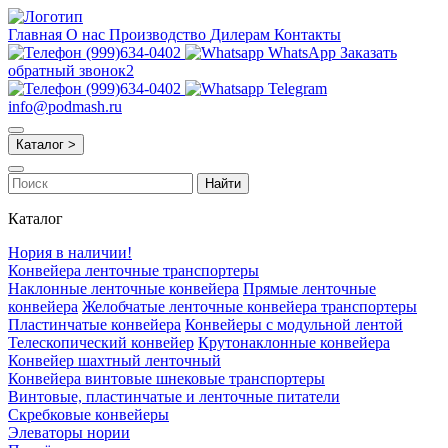
Главная
О нас
Производство
Дилерам
Контакты
(999)634-0402
WhatsApp
Заказать
обратный звонок2
(999)634-0402
Telegram
info@podmash.ru
Каталог >
Найти
Каталог
Нория в наличии!
Конвейера ленточные транспортеры
Наклонные ленточные конвейера
Прямые ленточные
конвейера
Желобчатые ленточные конвейера транспортеры
Пластинчатые конвейера
Конвейеры с модульной лентой
Телескопический конвейер
Крутонаклонные конвейера
Конвейер шахтный ленточный
Конвейера винтовые шнековые транспортеры
Винтовые, пластинчатые и ленточные питатели
Скребковые конвейеры
Элеваторы нории