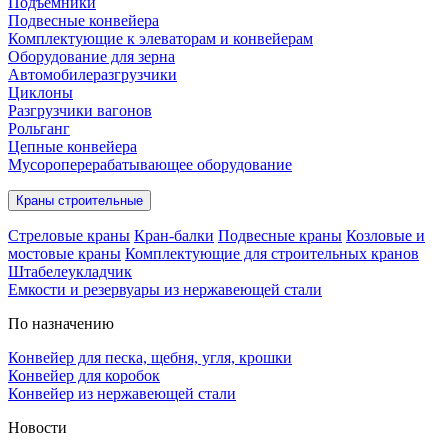
Подъёмники
Подвесные конвейера
Комплектующие к элеваторам и конвейерам
Оборудование для зерна
Автомобилеразгрузчики
Циклоны
Разгрузчики вагонов
Рольганг
Цепные конвейера
Мусороперерабатывающее оборудование
Краны строительные
Стреловые краны
Кран-балки
Подвесные краны
Козловые и
мостовые краны
Комплектующие для строительных кранов
Штабелеукладчик
Емкости и резервуары из нержавеющей стали
По назначению
Конвейер для песка, щебня, угля, крошки
Конвейер для коробок
Конвейер из нержавеющей стали
Новости