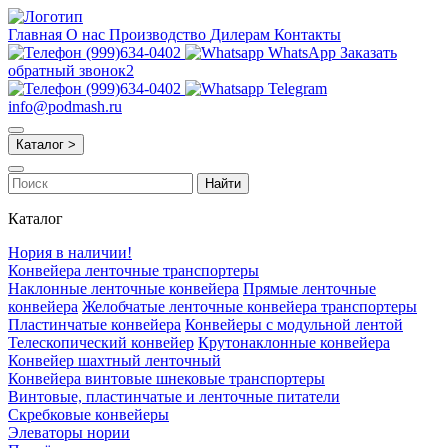
Главная
О нас
Производство
Дилерам
Контакты
(999)634-0402
WhatsApp
Заказать
обратный звонок2
(999)634-0402
Telegram
info@podmash.ru
Каталог >
Найти
Каталог
Нория в наличии!
Конвейера ленточные транспортеры
Наклонные ленточные конвейера
Прямые ленточные
конвейера
Желобчатые ленточные конвейера транспортеры
Пластинчатые конвейера
Конвейеры с модульной лентой
Телескопический конвейер
Крутонаклонные конвейера
Конвейер шахтный ленточный
Конвейера винтовые шнековые транспортеры
Винтовые, пластинчатые и ленточные питатели
Скребковые конвейеры
Элеваторы нории