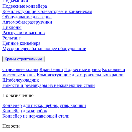
Подъёмники
Подвесные конвейера
Комплектующие к элеваторам и конвейерам
Оборудование для зерна
Автомобилеразгрузчики
Циклоны
Разгрузчики вагонов
Рольганг
Цепные конвейера
Мусороперерабатывающее оборудование
Краны строительные
Стреловые краны
Кран-балки
Подвесные краны
Козловые и
мостовые краны
Комплектующие для строительных кранов
Штабелеукладчик
Емкости и резервуары из нержавеющей стали
По назначению
Конвейер для песка, щебня, угля, крошки
Конвейер для коробок
Конвейер из нержавеющей стали
Новости