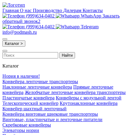
Главная
О нас
Производство
Дилерам
Контакты
(999)634-0402
WhatsApp
Заказать
обратный звонок2
(999)634-0402
Telegram
info@podmash.ru
Каталог >
Найти
Каталог
Нория в наличии!
Конвейера ленточные транспортеры
Наклонные ленточные конвейера
Прямые ленточные
конвейера
Желобчатые ленточные конвейера транспортеры
Пластинчатые конвейера
Конвейеры с модульной лентой
Телескопический конвейер
Крутонаклонные конвейера
Конвейер шахтный ленточный
Конвейера винтовые шнековые транспортеры
Винтовые, пластинчатые и ленточные питатели
Скребковые конвейеры
Элеваторы нории