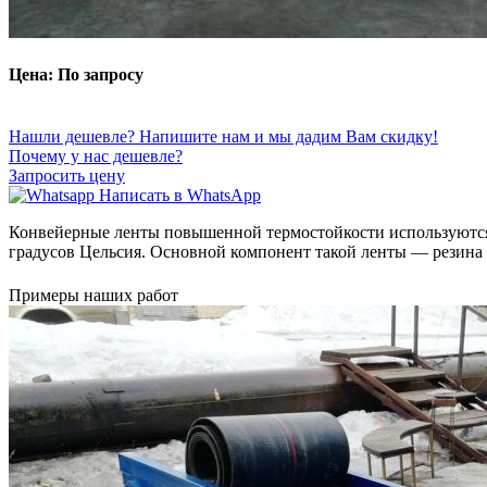
Цена: По запросу
Нашли дешевле? Напишите нам и мы дадим Вам скидку!
Почему у нас дешевле?
Запросить цену
Написать в WhatsApp
Конвейерные ленты повышенной термостойкости используются д
градусов Цельсия. Основной компонент такой ленты — резин
Примеры наших работ