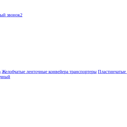
ный звонок2
а
Желобчатые ленточные конвейера транспортеры
Пластинчатые 
очный