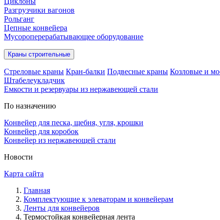
Циклоны
Разгрузчики вагонов
Рольганг
Цепные конвейера
Мусороперерабатывающее оборудование
Краны строительные
Стреловые краны
Кран-балки
Подвесные краны
Козловые и мо
Штабелеукладчик
Емкости и резервуары из нержавеющей стали
По назначению
Конвейер для песка, щебня, угля, крошки
Конвейер для коробок
Конвейер из нержавеющей стали
Новости
Карта сайта
Главная
Комплектующие к элеваторам и конвейерам
Ленты для конвейеров
Термостойкая конвейерная лента