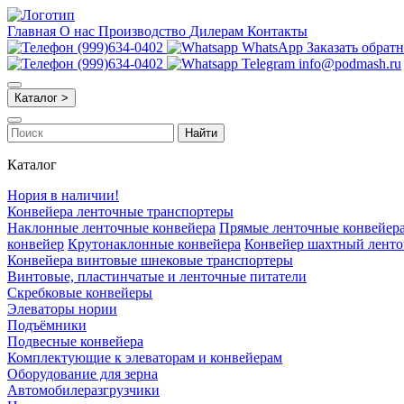
Главная
О нас
Производство
Дилерам
Контакты
(999)634-0402
WhatsApp
Заказать обрат
(999)634-0402
Telegram
info@podmash.ru
Каталог >
Найти
Каталог
Нория в наличии!
Конвейера ленточные транспортеры
Наклонные ленточные конвейера
Прямые ленточные конвейер
конвейер
Крутонаклонные конвейера
Конвейер шахтный лент
Конвейера винтовые шнековые транспортеры
Винтовые, пластинчатые и ленточные питатели
Скребковые конвейеры
Элеваторы нории
Подъёмники
Подвесные конвейера
Комплектующие к элеваторам и конвейерам
Оборудование для зерна
Автомобилеразгрузчики