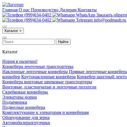
Главная
О нас
Производство
Дилерам
Контакты
(999)634-0402
WhatsApp
Заказать обрат
(999)634-0402
Telegram
info@podmash.ru
Каталог >
Найти
Каталог
Нория в наличии!
Конвейера ленточные транспортеры
Наклонные ленточные конвейера
Прямые ленточные конвейер
конвейер
Крутонаклонные конвейера
Конвейер шахтный лент
Конвейера винтовые шнековые транспортеры
Винтовые, пластинчатые и ленточные питатели
Скребковые конвейеры
Элеваторы нории
Подъёмники
Подвесные конвейера
Комплектующие к элеваторам и конвейерам
Оборудование для зерна
Автомобилеразгрузчики