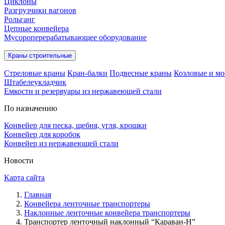
Циклоны
Разгрузчики вагонов
Рольганг
Цепные конвейера
Мусороперерабатывающее оборудование
Краны строительные
Стреловые краны
Кран-балки
Подвесные краны
Козловые и мо
Штабелеукладчик
Емкости и резервуары из нержавеющей стали
По назначению
Конвейер для песка, щебня, угля, крошки
Конвейер для коробок
Конвейер из нержавеющей стали
Новости
Карта сайта
Главная
Конвейера ленточные транспортеры
Наклонные ленточные конвейера транспортеры
Транспортер ленточный наклонный “Караван-Н”