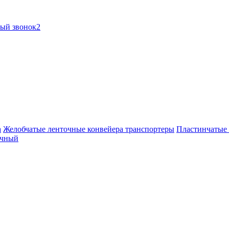
ный звонок2
а
Желобчатые ленточные конвейера транспортеры
Пластинчатые 
очный