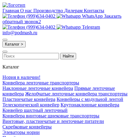
Главная
О нас
Производство
Дилерам
Контакты
(999)634-0402
WhatsApp
Заказать
обратный звонок2
(999)634-0402
Telegram
info@podmash.ru
Каталог >
Найти
Каталог
Нория в наличии!
Конвейера ленточные транспортеры
Наклонные ленточные конвейера
Прямые ленточные
конвейера
Желобчатые ленточные конвейера транспортеры
Пластинчатые конвейера
Конвейеры с модульной лентой
Телескопический конвейер
Крутонаклонные конвейера
Конвейер шахтный ленточный
Конвейера винтовые шнековые транспортеры
Винтовые, пластинчатые и ленточные питатели
Скребковые конвейеры
Элеваторы нории