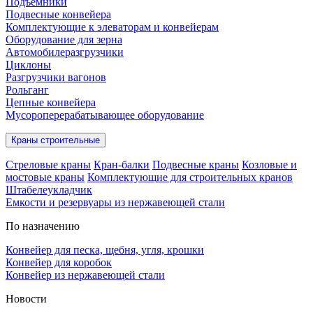
Подъёмники
Подвесные конвейера
Комплектующие к элеваторам и конвейерам
Оборудование для зерна
Автомобилеразгрузчики
Циклоны
Разгрузчики вагонов
Рольганг
Цепные конвейера
Мусороперерабатывающее оборудование
Краны строительные
Стреловые краны
Кран-балки
Подвесные краны
Козловые и
мостовые краны
Комплектующие для строительных кранов
Штабелеукладчик
Емкости и резервуары из нержавеющей стали
По назначению
Конвейер для песка, щебня, угля, крошки
Конвейер для коробок
Конвейер из нержавеющей стали
Новости