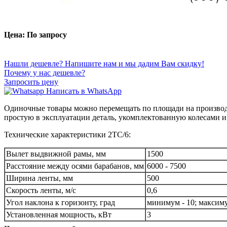
Цена: По запросу
Нашли дешевле? Напишите нам и мы дадим Вам скидку!
Почему у нас дешевле?
Запросить цену
Написать в WhatsApp
Одиночные товары можно перемещать по площади на производст
простую в эксплуатации деталь, укомплектованную колесами и
Технические характеристики 2ТС/6:
Вылет выдвижной рамы, мм
1500
Расстояние между осями барабанов, мм
6000 - 7500
Ширина ленты, мм
500
Скорость ленты, м/с
0,6
Угол наклона к горизонту, град
минимум - 10; максиму
Установленная мощность, кВт
3