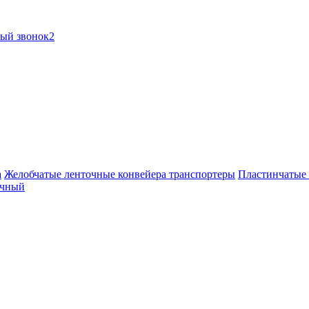
ный звонок2
а
Желобчатые ленточные конвейера транспортеры
Пластинчатые 
очный