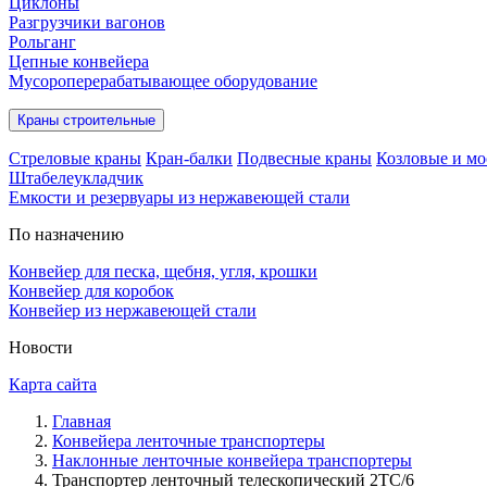
Циклоны
Разгрузчики вагонов
Рольганг
Цепные конвейера
Мусороперерабатывающее оборудование
Краны строительные
Стреловые краны
Кран-балки
Подвесные краны
Козловые и мо
Штабелеукладчик
Емкости и резервуары из нержавеющей стали
По назначению
Конвейер для песка, щебня, угля, крошки
Конвейер для коробок
Конвейер из нержавеющей стали
Новости
Карта сайта
Главная
Конвейера ленточные транспортеры
Наклонные ленточные конвейера транспортеры
Транспортер ленточный телескопический 2ТС/6