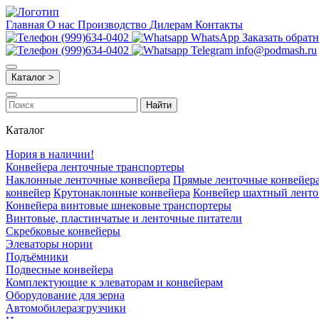
Главная
О нас
Производство
Дилерам
Контакты
(999)634-0402
WhatsApp
Заказать обрат
(999)634-0402
Telegram
info@podmash.ru
Каталог >
Найти
Каталог
Нория в наличии!
Конвейера ленточные транспортеры
Наклонные ленточные конвейера
Прямые ленточные конвейер
конвейер
Крутонаклонные конвейера
Конвейер шахтный лент
Конвейера винтовые шнековые транспортеры
Винтовые, пластинчатые и ленточные питатели
Скребковые конвейеры
Элеваторы нории
Подъёмники
Подвесные конвейера
Комплектующие к элеваторам и конвейерам
Оборудование для зерна
Автомобилеразгрузчики