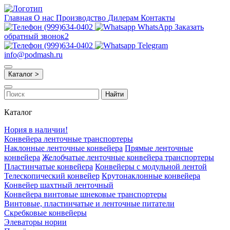
Главная
О нас
Производство
Дилерам
Контакты
(999)634-0402
WhatsApp
Заказать
обратный звонок2
(999)634-0402
Telegram
info@podmash.ru
Каталог >
Найти
Каталог
Нория в наличии!
Конвейера ленточные транспортеры
Наклонные ленточные конвейера
Прямые ленточные
конвейера
Желобчатые ленточные конвейера транспортеры
Пластинчатые конвейера
Конвейеры с модульной лентой
Телескопический конвейер
Крутонаклонные конвейера
Конвейер шахтный ленточный
Конвейера винтовые шнековые транспортеры
Винтовые, пластинчатые и ленточные питатели
Скребковые конвейеры
Элеваторы нории