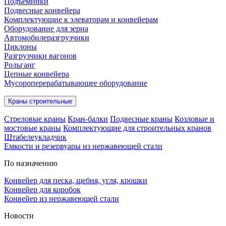
Подъёмники
Подвесные конвейера
Комплектующие к элеваторам и конвейерам
Оборудование для зерна
Автомобилеразгрузчики
Циклоны
Разгрузчики вагонов
Рольганг
Цепные конвейера
Мусороперерабатывающее оборудование
Краны строительные
Стреловые краны
Кран-балки
Подвесные краны
Козловые и
мостовые краны
Комплектующие для строительных кранов
Штабелеукладчик
Емкости и резервуары из нержавеющей стали
По назначению
Конвейер для песка, щебня, угля, крошки
Конвейер для коробок
Конвейер из нержавеющей стали
Новости