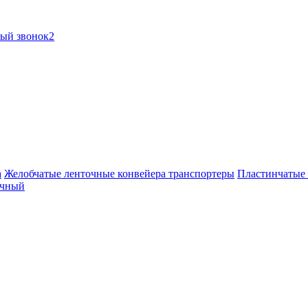
ный звонок2
а
Желобчатые ленточные конвейера транспортеры
Пластинчатые 
очный