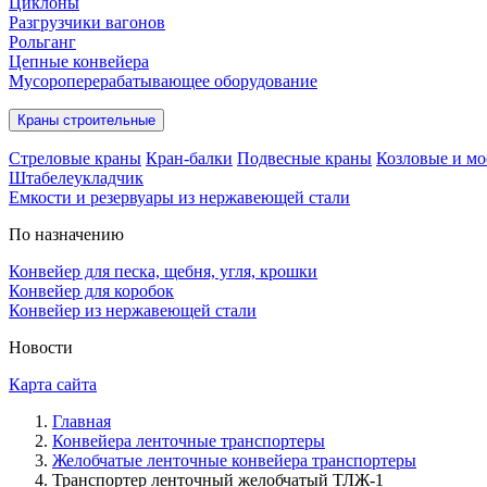
Циклоны
Разгрузчики вагонов
Рольганг
Цепные конвейера
Мусороперерабатывающее оборудование
Краны строительные
Стреловые краны
Кран-балки
Подвесные краны
Козловые и мо
Штабелеукладчик
Емкости и резервуары из нержавеющей стали
По назначению
Конвейер для песка, щебня, угля, крошки
Конвейер для коробок
Конвейер из нержавеющей стали
Новости
Карта сайта
Главная
Конвейера ленточные транспортеры
Желобчатые ленточные конвейера транспортеры
Транспортер ленточный желобчатый ТЛЖ-1