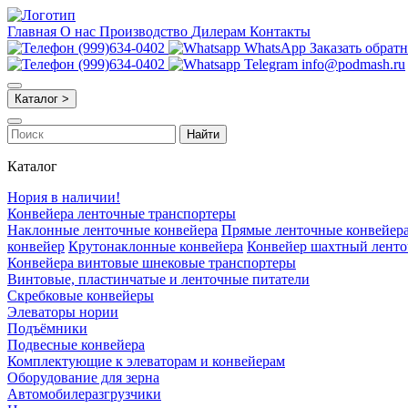
Главная
О нас
Производство
Дилерам
Контакты
(999)634-0402
WhatsApp
Заказать обрат
(999)634-0402
Telegram
info@podmash.ru
Каталог >
Найти
Каталог
Нория в наличии!
Конвейера ленточные транспортеры
Наклонные ленточные конвейера
Прямые ленточные конвейер
конвейер
Крутонаклонные конвейера
Конвейер шахтный лент
Конвейера винтовые шнековые транспортеры
Винтовые, пластинчатые и ленточные питатели
Скребковые конвейеры
Элеваторы нории
Подъёмники
Подвесные конвейера
Комплектующие к элеваторам и конвейерам
Оборудование для зерна
Автомобилеразгрузчики