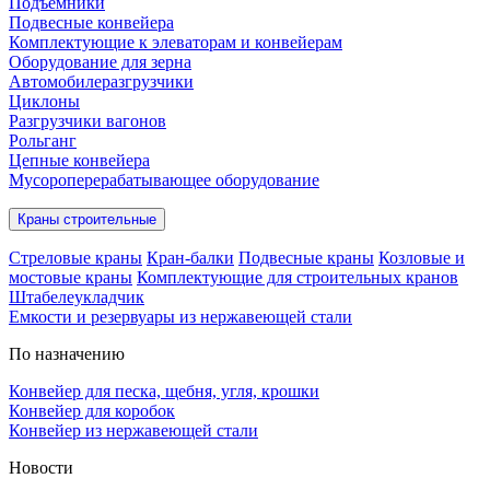
Подъёмники
Подвесные конвейера
Комплектующие к элеваторам и конвейерам
Оборудование для зерна
Автомобилеразгрузчики
Циклоны
Разгрузчики вагонов
Рольганг
Цепные конвейера
Мусороперерабатывающее оборудование
Краны строительные
Стреловые краны
Кран-балки
Подвесные краны
Козловые и
мостовые краны
Комплектующие для строительных кранов
Штабелеукладчик
Емкости и резервуары из нержавеющей стали
По назначению
Конвейер для песка, щебня, угля, крошки
Конвейер для коробок
Конвейер из нержавеющей стали
Новости