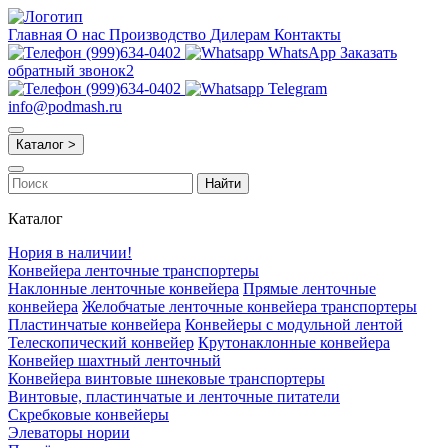
Главная
О нас
Производство
Дилерам
Контакты
(999)634-0402
WhatsApp
Заказать
обратный звонок2
(999)634-0402
Telegram
info@podmash.ru
Каталог >
Найти
Каталог
Нория в наличии!
Конвейера ленточные транспортеры
Наклонные ленточные конвейера
Прямые ленточные
конвейера
Желобчатые ленточные конвейера транспортеры
Пластинчатые конвейера
Конвейеры с модульной лентой
Телескопический конвейер
Крутонаклонные конвейера
Конвейер шахтный ленточный
Конвейера винтовые шнековые транспортеры
Винтовые, пластинчатые и ленточные питатели
Скребковые конвейеры
Элеваторы нории